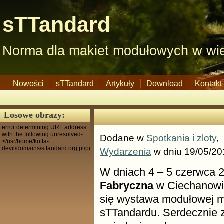
sTTandard
Norma dla makiet modułowych w wie
Nowości
sTTandard
Artykuły
Download
Kontakt
Losowe obrazy:
error determining URL address
with the following unresolved-
Dodane w
Spotkania i zloty
,
>/usr/home/kotta-
devil/domains/sttandard.org.pl/public_html
Wydarzenia
w dniu 19/05/20
W dniach 4 – 5 czerwca 
Fabryczna
w Ciechanowie
się wystawa modułowej m
sTTandardu. Serdecznie 