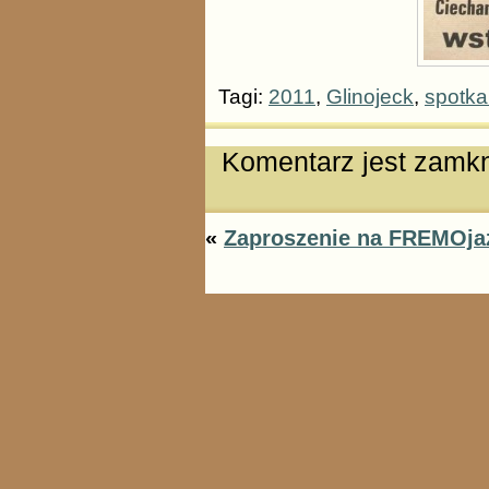
Tagi:
2011
,
Glinojeck
,
spotka
Komentarz jest zamkn
«
Zaproszenie na FREMOja