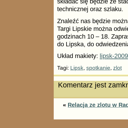
składać się będzie ze sta
technicznej oraz szlaku.
Znaleźć nas będzie można
Targi Lipskie można odwi
godzinach 10 – 18. Zapra
do Lipska, do odwiedzenia
Układ makiety:
lipsk-2009
Tagi:
Lipsk
,
spotkanie
,
zlot
Komentarz jest zamkn
«
Relacja ze zlotu w R