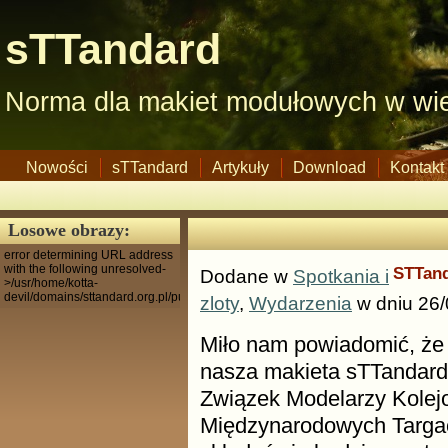
sTTandard
Norma dla makiet modułowych w wie
Nowości
sTTandard
Artykuły
Download
Kontakt
Losowe obrazy:
error determining URL address
with the following unresolved-
STTand
Dodane w
Spotkania i
>/usr/home/kotta-
devil/domains/sttandard.org.pl/public_html
zloty
,
Wydarzenia
w dniu 26/
Miło nam powiadomić, że 
nasza makieta sTTandard
Związek Modelarzy Kolejo
Międzynarodowych Targa